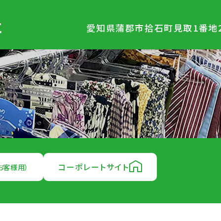
社
愛知県蒲郡市拾石町見取1番地2
コーポレートサイト
お客様用）